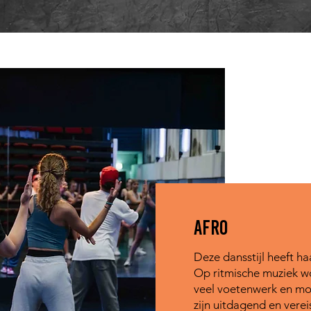
AFro
Deze dansstijl heeft h
Op ritmische muziek w
veel voetenwerk en mob
zijn uitdagend en vere