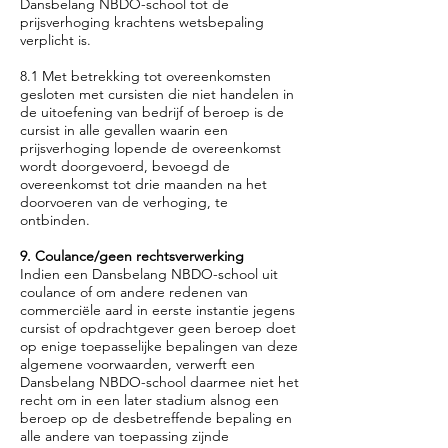
Dansbelang NBDO-school tot de
prijsverhoging krachtens wetsbepaling
verplicht is.
8.1 Met betrekking tot overeenkomsten
gesloten met cursisten die niet handelen in
de uitoefening van bedrijf of beroep is de
cursist in alle gevallen waarin een
prijsverhoging lopende de overeenkomst
wordt doorgevoerd, bevoegd de
overeenkomst tot drie maanden na het
doorvoeren van de verhoging, te
ontbinden.
9. Coulance/geen rechtsverwerking
Indien een Dansbelang NBDO-school uit
coulance of om andere redenen van
commerciële aard in eerste instantie jegens
cursist of opdrachtgever geen beroep doet
op enige toepasselijke bepalingen van deze
algemene voorwaarden, verwerft een
Dansbelang NBDO-school daarmee niet het
recht om in een later stadium alsnog een
beroep op de desbetreffende bepaling en
alle andere van toepassing zijnde