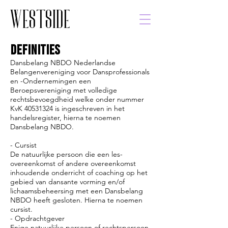
WESTSIDE
DEFINITIES
Dansbelang NBDO Nederlandse
Belangenvereniging voor Dansprofessionals
en -Ondernemingen een
Beroepsvereniging met volledige
rechtsbevoegdheid welke onder nummer
KvK
40531324
is ingeschreven in het
handelsregister, hierna te noemen
Dansbelang NBDO.
- Cursist
De natuurlijke persoon die een les-
overeenkomst of andere overeenkomst
inhoudende onderricht of coaching op het
gebied van dansante vorming en/of
lichaamsbeheersing met een Dansbelang
NBDO heeft gesloten. Hierna te noemen
cursist.
​- Opdrachtgever
Enige natuurlijke persoon of rechtspersoon