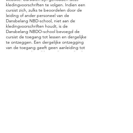
kledingvoorschriften te volgen. Indien een
cursist zich, zulks te beoordelen door de
leiding of ander personeel van de
Dansbelang NBD-school, niet aan de
kledingvoorschriften houdt, is de
Dansbelang NBDO-school bevoegd de
cursist de toegang tot lessen en dergelijke
te ontzeggen. Een dergelijke ontzegging
van de toegang geeft geen aanleiding tot
restitutie van lesgelden noch tot ontbinding
van de les-overeenkomst.
18. Lesrooster
Lessen zullen worden gegeven volgens een
lesrooster dat de Dansbelang NBDO-school
voor aanvang van een cursusjaar zal
publiceren in een brochure of op een
website.
19. Film, foto of geluidsopnames
Het is zonder toestemming van de leiding
van een Dansbelang NBDO-school niet
toegestaan film, foto of geluidsopnames te
maken tijdens lessen en of optredens en