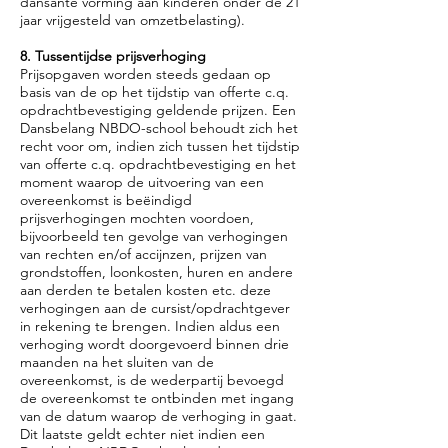
dansante vorming aan kinderen onder de 21
jaar vrijgesteld van omzetbelasting).
8. Tussentijdse prijsverhoging
Prijsopgaven worden steeds gedaan op
basis van de op het tijdstip van offerte c.q.
opdrachtbevestiging geldende prijzen. Een
Dansbelang NBDO-school behoudt zich het
recht voor om, indien zich tussen het tijdstip
van offerte c.q. opdrachtbevestiging en het
moment waarop de uitvoering van een
overeenkomst is beëindigd
prijsverhogingen mochten voordoen,
bijvoorbeeld ten gevolge van verhogingen
van rechten en/of accijnzen, prijzen van
grondstoffen, loonkosten, huren en andere
aan derden te betalen kosten etc. deze
verhogingen aan de cursist/opdrachtgever
in rekening te brengen. Indien aldus een
verhoging wordt doorgevoerd binnen drie
maanden na het sluiten van de
overeenkomst, is de wederpartij bevoegd
de overeenkomst te ontbinden met ingang
van de datum waarop de verhoging in gaat.
Dit laatste geldt echter niet indien een