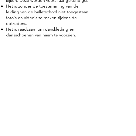
kijken. Deze worden vooraf aangekondigd.
Het is zonder de toestemming van de
leiding van de balletschool niet toegestaan
foto's en video's te maken tijdens de
optredens.
Het is raadzaam om danskleding en
dansschoenen van naam te voorzien.
kom jij ook dansen?
KLIK OP DE GEWENSTE LES EN SCHRIJF JE IN!
rooster